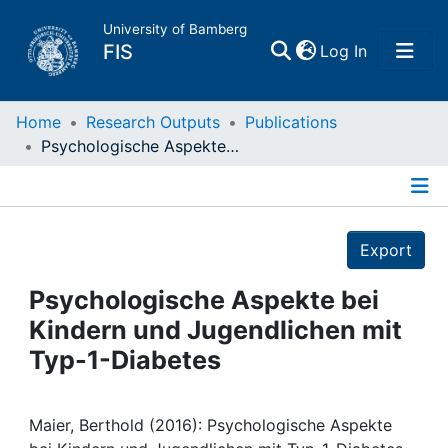
University of Bamberg
(current)
FIS
Log In
Home
Home
Research Outputs
Publications
Psychologische Aspekte bei Kindern und Jugendlichen mit Typ-1-Diabetes
Publications
Details
Research Data
Export
Projects
Psychologische Aspekte bei
Kindern und Jugendlichen mit
People
Typ-1-Diabetes
Institutions
Maier, Berthold (2016): Psychologische Aspekte