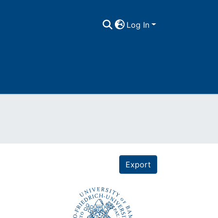
Log In
Export