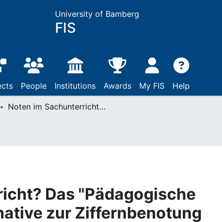
University of Bamberg
FIS
ects
People
Institutions
Awards
My FIS
Help
Noten im Sachunterricht? Das "Pädagogische Tagebuch" als Alternative zur Ziffernbenotung
richt? Das "Pädagogische
native zur Ziffernbenotung