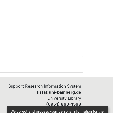
Support Research Information System
fis(at)uni-bamberg.de
University Library
(0951) 863-1568
We collect and process your personal information for the