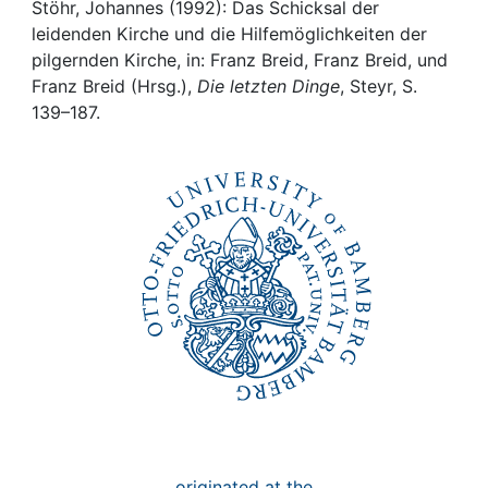
Awards
Stöhr, Johannes (1992): Das Schicksal der
leidenden Kirche und die Hilfemöglichkeiten der
My FIS
pilgernden Kirche, in: Franz Breid, Franz Breid, und
Franz Breid (Hrsg.),
Die letzten Dinge
, Steyr, S.
139–187.
Help
originated at the