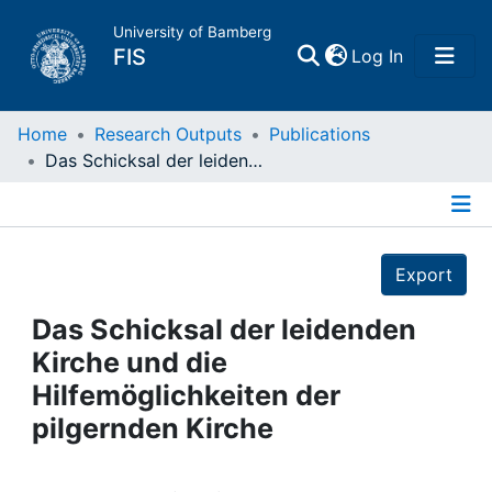
University of Bamberg
(current)
FIS
Log In
Home
Home
Research Outputs
Publications
Das Schicksal der leidenden Kirche und die Hilfemöglichkeiten der pilgernden Kirche
Publications
Details
Research Data
Export
Projects
Das Schicksal der leidenden
Kirche und die
People
Hilfemöglichkeiten der
pilgernden Kirche
Institutions