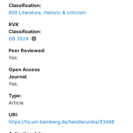
einer zurückhaltenden Position der
Classification:
Medienwissenschaft sowie danach, inwiefern sich
800 Literature, rhetoric & criticism
Medienwissenschaftler*innen in die
wissenschaftliche, politische und gesellschaftliche
RVK
Auseinandersetzung mit Medien und Bildung
Classification:
einbringen können und sollen.
GB 3024
Peer Reviewed:
Yes:
Open Access
Journal:
Yes:
Type:
Article
URI:
https://fis.uni-bamberg.de/handle/uniba/93498