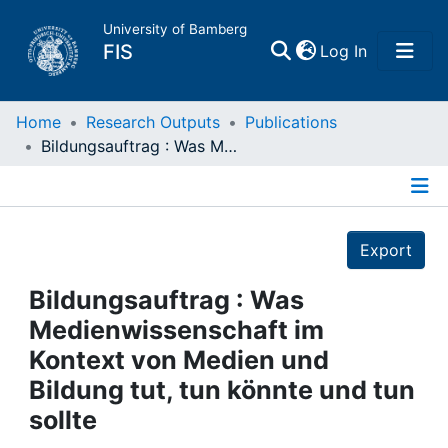
University of Bamberg
(current)
FIS
Log In
Home
Home
Research Outputs
Publications
Bildungsauftrag : Was Medienwissenschaft im Kontext von Medien und Bildung tut, tun könnte und tun sollte
Publications
Details
Research Data
Export
Projects
Bildungsauftrag : Was
Medienwissenschaft im
People
Kontext von Medien und
Bildung tut, tun könnte und tun
Institutions
sollte