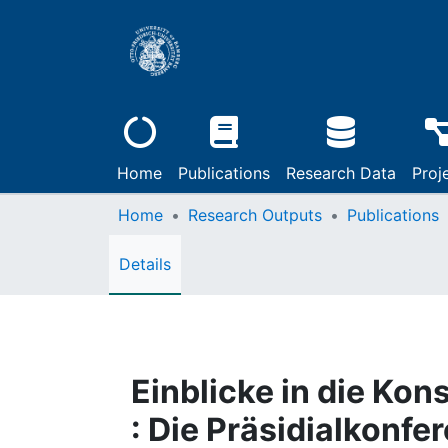
Home
Publications
Research Data
Proj
Home
Research Outputs
Publications
Details
Einblicke in die Ko
: Die Präsidialkonfe