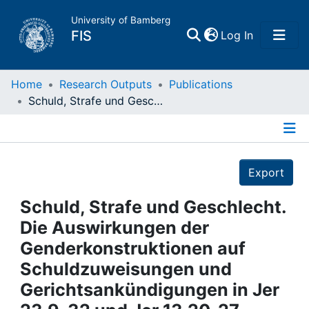
University of Bamberg
(current)
FIS
Log In
Home
Home
Research Outputs
Publications
Schuld, Strafe und Geschlecht. Die Auswirkungen der Genderkonstruktionen auf Schuldzuweisungen und Gerichtsankündigungen in Jer 23,9-32 und Jer 13,20-27
Publications
Details
Research Data
Export
Projects
Schuld, Strafe und Geschlecht.
Die Auswirkungen der
People
Genderkonstruktionen auf
Schuldzuweisungen und
Institutions
Gerichtsankündigungen in Jer