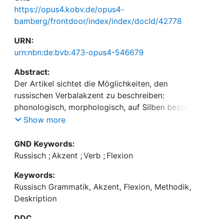
https://opus4.kobv.de/opus4-
bamberg/frontdoor/index/index/docId/42778
URN:
urn:nbn:de:bvb:473-opus4-546679
Abstract:
Der Artikel sichtet die Möglichkeiten, den
russischen Verbalakzent zu beschreiben:
phonologisch, morphologisch, auf Silben bezogen,
auf Stamm und Endung bezogen usw. und kommt
Show more
durch Ausschluß ungeeigneter Ansätze zu einem
eindeutigen Ergebnis.
GND Keywords:
Russisch
;
Akzent
;
Verb
;
Flexion
Keywords:
Russisch Grammatik, Akzent, Flexion, Methodik,
Deskription
DDC