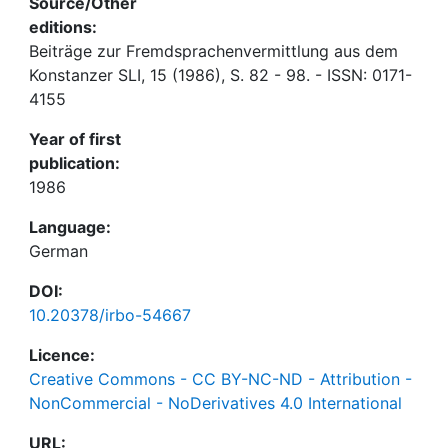
Source/Other
editions:
Beiträge zur Fremdsprachenvermittlung aus dem
Konstanzer SLI, 15 (1986), S. 82 - 98. - ISSN: 0171-
4155
Year of first
publication:
1986
Language:
German
DOI:
10.20378/irbo-54667
Licence:
Creative Commons - CC BY-NC-ND - Attribution -
NonCommercial - NoDerivatives 4.0 International
URL: