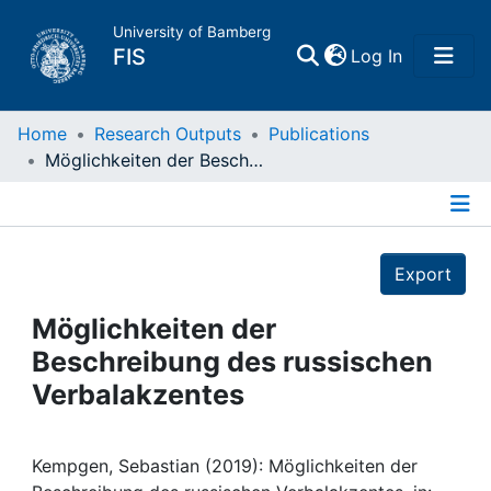
University of Bamberg
(current)
FIS
Log In
Home
Home
Research Outputs
Publications
Möglichkeiten der Beschreibung des russischen Verbalakzentes
Publications
Details
Research Data
Export
Projects
Möglichkeiten der
Beschreibung des russischen
People
Verbalakzentes
Institutions
Kempgen, Sebastian (2019): Möglichkeiten der