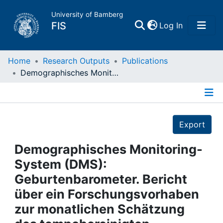
University of Bamberg
(current)
FIS
Log In
Home
Home
Research Outputs
Publications
Demographisches Monitoring-System (DMS): Geburtenbarometer. Bericht über ein Forschungsvorhaben zur monatlichen Schätzung des tempobereinigten Geburtenniveaus
Publications
Details
Research Data
Export
Projects
Demographisches Monitoring-
System (DMS):
People
Geburtenbarometer. Bericht
über ein Forschungsvorhaben
Institutions
zur monatlichen Schätzung