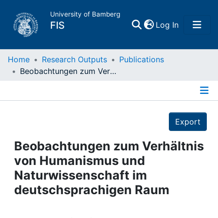
University of Bamberg
(current)
FIS
Log In
Home
Home
Research Outputs
Publications
Beobachtungen zum Verhältnis von Humanismus und Naturwissenschaft im deutschsprachigen Raum
Publications
Details
Research Data
Export
Projects
Beobachtungen zum Verhältnis
von Humanismus und
People
Naturwissenschaft im
deutschsprachigen Raum
Institutions