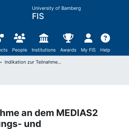
University of Bamberg
FIS
ects
People
Institutions
Awards
My FIS
Help
Indikation zur Teilnahme an dem MEDIAS2 BOT+SIT+CT Schulungs- und Behandlungsprogramm für Menschen mit einem Typ-2-Diabetes und einer nicht-intensivierten Insulintherapie
lnahme an dem MEDIAS2
ngs- und