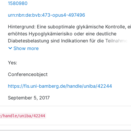
1580980
urn:nbn:de:bvb:473-opus4-497496
Hintergrund: Eine suboptimale glykämische Kontrolle, e
erhöhtes Hypoglykämierisiko oder eine deutliche
Diabetesbelastung sind Indikationen für die Teilnahme 
einer Diabetesschulung. Im Rahmen der Evaluationsstud
Show more
von MEDIAS2 BOT+SIT+CT wurde untersucht, welche
dieser klinischen Probleme bei den Schulungsteilnehme
Yes:
vorlagen und inwieweit bei einer Follow-up-Untersuch
Conferenceobject
https://fis.uni-bamberg.de/handle/uniba/42244
September 5, 2017
Methodik: Eine suboptimale glykämische Kontrolle wur
operationalisiert über einen HbA1c > 7,5%, ein erhöhtes
e/handle/uniba/42244
Hypoglykämierisiko über einen Score ≥4 im
Hypoglykämieunawareness-Fragebogen und das Vorlie