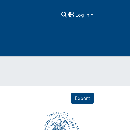
Log In
Export