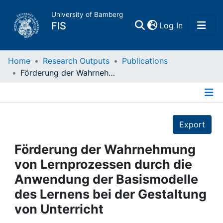
University of Bamberg
(current)
FIS
Log In
Home
Home
Research Outputs
Publications
Förderung der Wahrnehmung von Lernprozessen durch die Anwendung der Basismodelle des Lernens bei der Gestaltung von Unterricht
Publications
Details
Research Data
Export
Projects
Förderung der Wahrnehmung
von Lernprozessen durch die
People
Anwendung der Basismodelle
des Lernens bei der Gestaltung
Institutions
von Unterricht