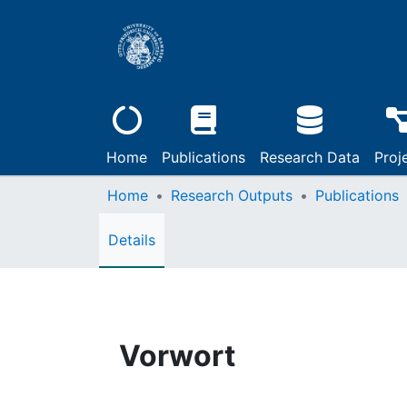
Home
Publications
Research Data
Proj
Home
Research Outputs
Publications
Details
Vorwort