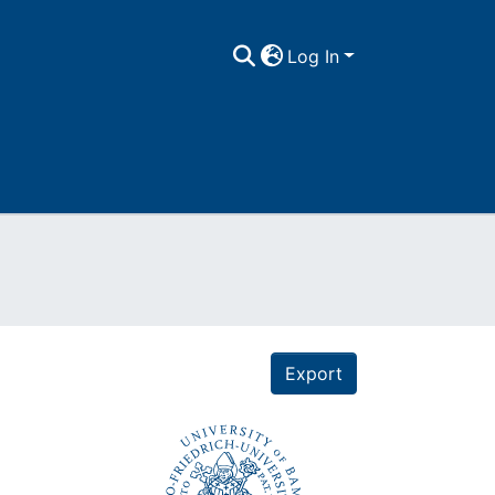
Log In
Export