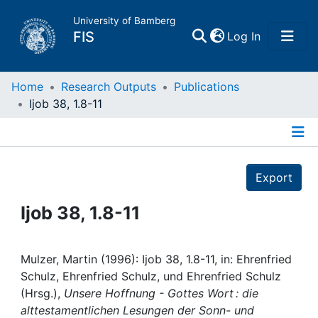
University of Bamberg
(current)
FIS
Log In
Home
Home
Research Outputs
Publications
Ijob 38, 1.8-11
Publications
Details
Research Data
Export
Projects
Ijob 38, 1.8-11
People
Mulzer, Martin (1996): Ijob 38, 1.8-11, in: Ehrenfried
Schulz, Ehrenfried Schulz, und Ehrenfried Schulz
Institutions
(Hrsg.),
Unsere Hoffnung - Gottes Wort : die
alttestamentlichen Lesungen der Sonn- und