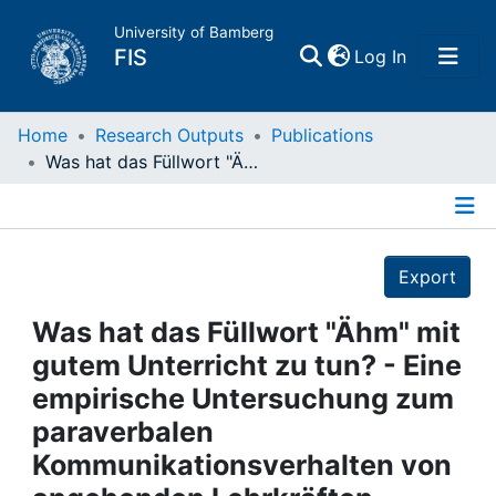
University of Bamberg
(current)
FIS
Log In
Home
Home
Research Outputs
Publications
Was hat das Füllwort "Ähm" mit gutem Unterricht zu tun? - Eine empirische Untersuchung zum paraverbalen Kommunikationsverhalten von angehenden Lehrkräften
Publications
Details
Research Data
Export
Projects
Was hat das Füllwort "Ähm" mit
gutem Unterricht zu tun? - Eine
People
empirische Untersuchung zum
paraverbalen
Institutions
Kommunikationsverhalten von