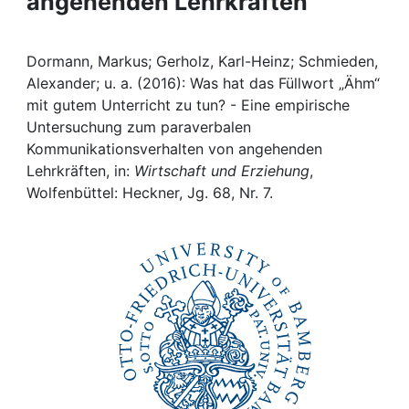
angehenden Lehrkräften
Awards
My FIS
Dormann, Markus; Gerholz, Karl-Heinz; Schmieden,
Alexander; u. a. (2016): Was hat das Füllwort „Ähm“
Help
mit gutem Unterricht zu tun? - Eine empirische
Untersuchung zum paraverbalen
Kommunikationsverhalten von angehenden
Lehrkräften, in:
Wirtschaft und Erziehung
,
Wolfenbüttel: Heckner, Jg. 68, Nr. 7.