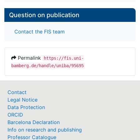
dass Personen (entgegen dem Versprechen der
Stoa) nicht frei darüber bestimmen können, ob sie
Question on publication
eine jeweilige ÜTW-Art verwirklichen können oder
nicht.
Contact the FIS team
Permalink
https://fis.uni-
bamberg.de/handle/uniba/95695
Contact
Legal Notice
Data Protection
ORCID
Barcelona Declaration
Info on research and publishing
Professor Catalogue