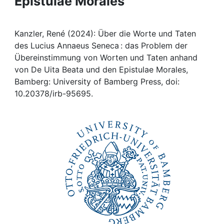
Epistulae Morales
Awards
My FIS
Kanzler, René (2024): Über die Worte und Taten
des Lucius Annaeus Seneca : das Problem der
Help
Übereinstimmung von Worten und Taten anhand
von De Uita Beata und den Epistulae Morales,
Bamberg: University of Bamberg Press, doi:
10.20378/irb-95695.