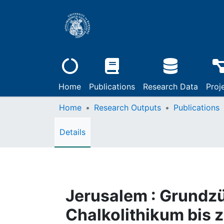
Home
Publications
Research Data
Proj
Home
Research Outputs
Publications
Details
Jerusalem : Grundz
Chalkolithikum bis 