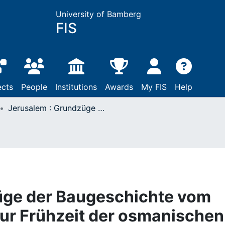
University of Bamberg
FIS
ects
People
Institutions
Awards
My FIS
Help
Jerusalem : Grundzüge der Baugeschichte vom Chalkolithikum bis zur Frühzeit der osmanischen Herrschaft
üge der Baugeschichte vom
zur Frühzeit der osmanischen