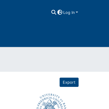
Log In
Export