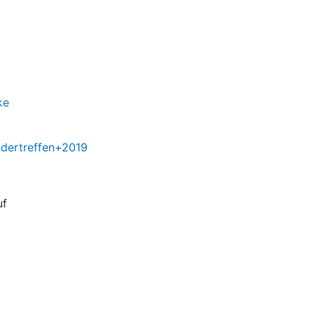
ke
ndertreffen+2019
uf
;