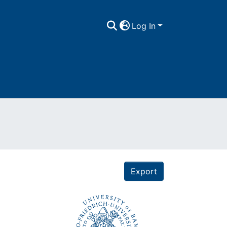
Log In
Export