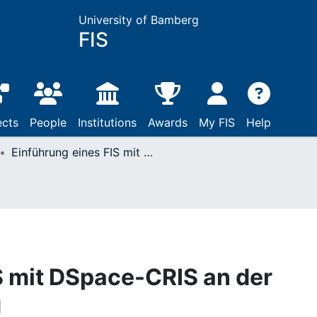
University of Bamberg
FIS
ects
People
Institutions
Awards
My FIS
Help
Einführung eines FIS mit DSpace-CRIS an der Universität Bamberg
S mit DSpace-CRIS an der
g