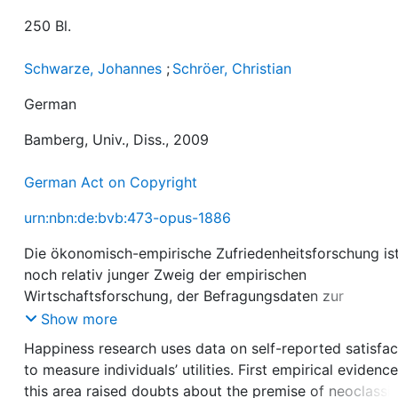
250 Bl.
Schwarze, Johannes
;
Schröer, Christian
German
Bamberg, Univ., Diss., 2009
German Act on Copyright
urn:nbn:de:bvb:473-opus-1886
Die ökonomisch-empirische Zufriedenheitsforschung ist
noch relativ junger Zweig der empirischen
Wirtschaftsforschung, der Befragungsdaten zur
individuellen, subjektiv empfundenen Zufriedenheit
Show more
analysiert. Erste empirische Evidenz auf diesem Gebiet
Happiness research uses data on self-reported satisfac
lässt dabei Zweifel an der Prämisse der Nutzentheorie
to measure individuals’ utilities. First empirical evidence
aufkommen, dass ein positiver Zusammenhang zwisch
this area raised doubts about the premise of neoclassic