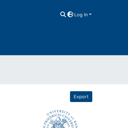
Log In
Export