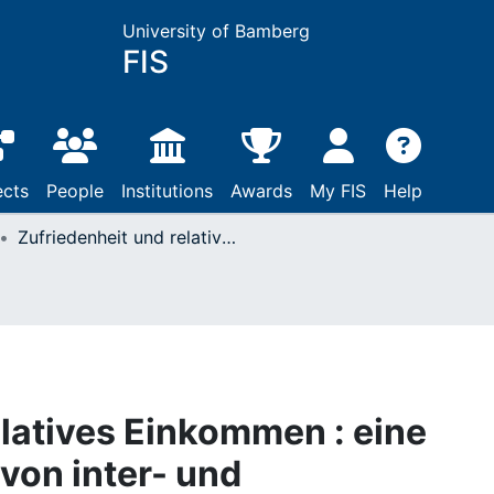
University of Bamberg
FIS
ects
People
Institutions
Awards
My FIS
Help
Zufriedenheit und relatives Einkommen : eine empirische Analyse von inter- und intrapersonellen Einkommensvergleichen aus ökonomischer Perspektive
elatives Einkommen : eine
von inter- und