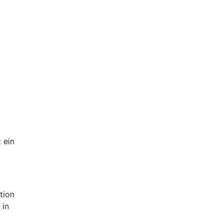
 ein
tion
 in
en
al