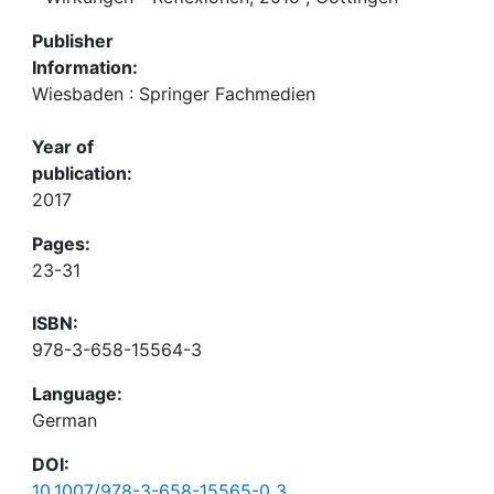
Publisher
Information:
Wiesbaden : Springer Fachmedien
Year of
publication:
2017
Pages:
23-31
ISBN:
978-3-658-15564-3
Language:
German
DOI:
10.1007/978-3-658-15565-0_3