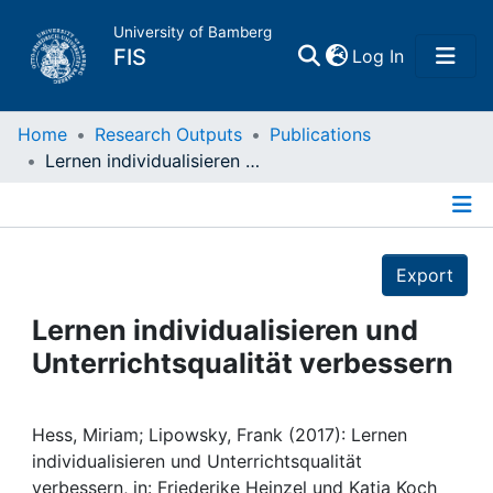
University of Bamberg
(current)
FIS
Log In
Home
Home
Research Outputs
Publications
Lernen individualisieren und Unterrichtsqualität verbessern
Publications
Details
Research Data
Export
Projects
Lernen individualisieren und
Unterrichtsqualität verbessern
People
Institutions
Hess, Miriam; Lipowsky, Frank (2017): Lernen
individualisieren und Unterrichtsqualität
verbessern, in: Friederike Heinzel und Katja Koch