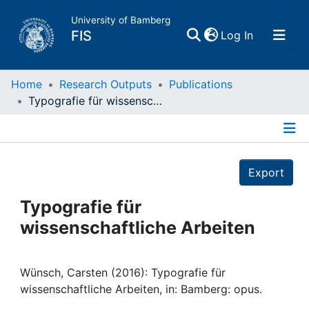
University of Bamberg
(current)
FIS
Log In
Home
Home
Research Outputs
Publications
Typografie für wissenschaftliche Arbeiten
Publications
Details
Research Data
Export
Projects
Typografie für
wissenschaftliche Arbeiten
People
Institutions
Wünsch, Carsten (2016): Typografie für
wissenschaftliche Arbeiten, in: Bamberg: opus.