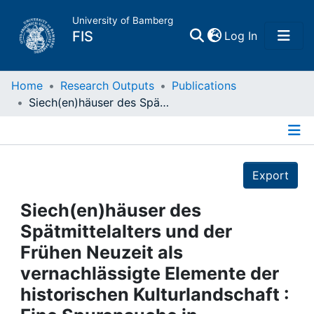
University of Bamberg
(current)
FIS
Log In
Home
Home
Research Outputs
Publications
Siech(en)häuser des Spätmittelalters und der Frühen Neuzeit als vernachlässigte Elemente der historischen Kulturlandschaft : Eine Spurensuche in Mainfranken
Publications
Details
Research Data
Export
Projects
Siech(en)häuser des
Spätmittelalters und der
People
Frühen Neuzeit als
vernachlässigte Elemente der
Institutions
historischen Kulturlandschaft :