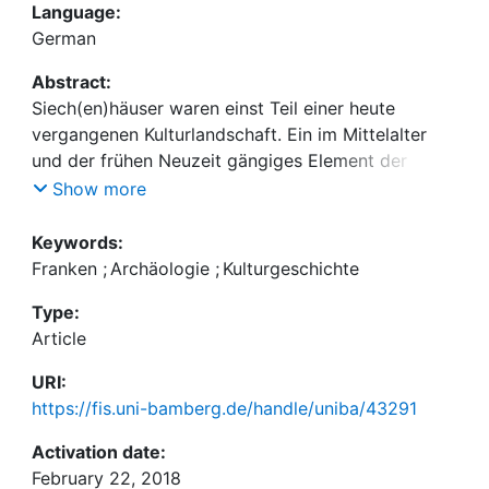
Language:
German
Abstract:
Siech(en)häuser waren einst Teil einer heute
vergangenen Kulturlandschaft. Ein im Mittelalter
und der frühen Neuzeit gängiges Element der
Landschaft, häufig im ländlichen Raum zwischen
Show more
zwei Orten gelegen, in denen unheilbar Kranke
ihren Lebensabend verbrachten, wurden sie mit
Keywords:
dem Verschwinden der Lepra in Deutschland ab
Franken
;
Archäologie
;
Kulturgeschichte
dem 16. Jahrhundert obsolet. Ein Beispiel ist das
Type:
Siechenhaus Gerolzhofen dessen archäologische
Article
Reste nur noch mit geophysikalischen Methoden
aufgespürt werden konnte.
URI:
https://fis.uni-bamberg.de/handle/uniba/43291
Activation date:
February 22, 2018