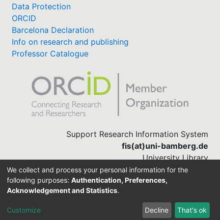
Data Protection
ORCID
Barcelona Declaration
Info on research and publishing
Professor Catalogue
Support Research Information System
fis(at)uni-bamberg.de
University Library
(0951) 863-1568
We collect and process your personal information for the
following purposes:
Authentication, Preferences,
Acknowledgement and Statistics
.
Built with
DSpace-CRIS software
Customize
Decline
That's ok
Cookie settings