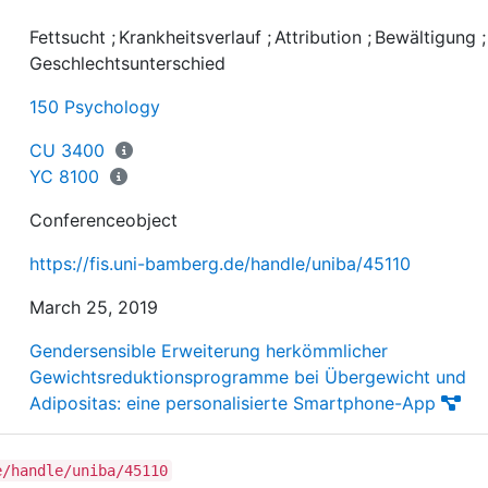
Erkrankungsverlauf beeinflussen. Erste Vorbefunde leg
Geschlechtsunterschiede in der Ursachenzuschreibung
Fettsucht
;
Krankheitsverlauf
;
Attribution
;
Bewältigung
nahe, dies ist bei Adipositas bislang jedoch kaum
Geschlechtsunterschied
untersucht. Ermittelt wird, inwieweit subjektive
150 Psychology
Ursachenzuschreibungen entsprechend des CSM spezif
für Adipositas sind und wie sich Geschlechtsunterschie
CU 3400
darstellen.
YC 8100
Conferenceobject
https://fis.uni-bamberg.de/handle/uniba/45110
March 25, 2019
Gendersensible Erweiterung herkömmlicher
Gewichtsreduktionsprogramme bei Übergewicht und
Adipositas: eine personalisierte Smartphone-App
e/handle/uniba/45110