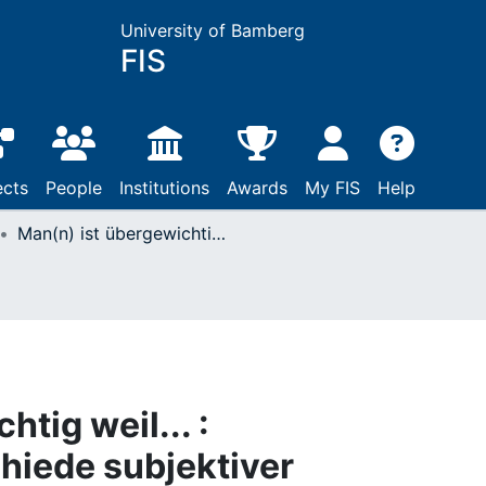
University of Bamberg
FIS
ects
People
Institutions
Awards
My FIS
Help
Man(n) ist übergewichtig weil... : Geschlechtsunterschiede subjektiver Ursachenzuschreibung bei Adipositas
tig weil... :
hiede subjektiver