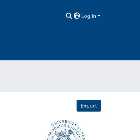
Log In
Export