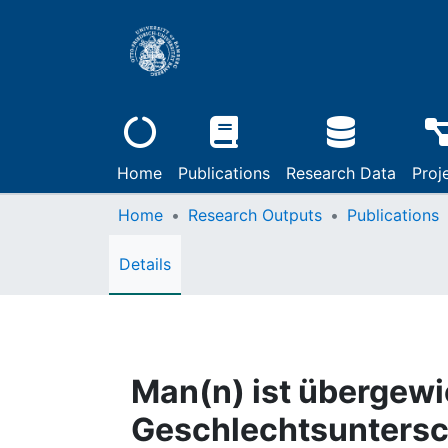
Home
Publications
Research Data
Proj
Home
Research Outputs
Publications
Details
Man(n) ist übergewich
Geschlechtsuntersc