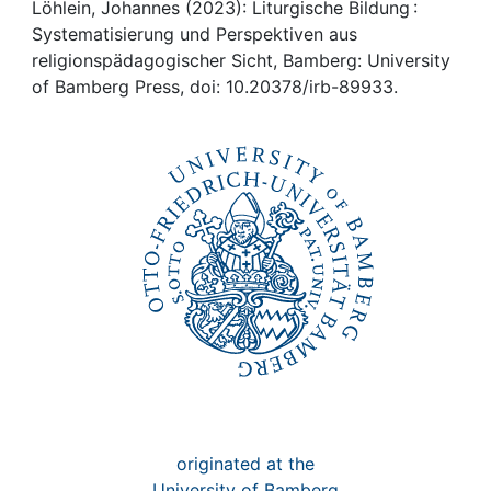
Awards
Löhlein, Johannes (2023): Liturgische Bildung :
Systematisierung und Perspektiven aus
My FIS
religionspädagogischer Sicht, Bamberg: University
of Bamberg Press, doi: 10.20378/irb-89933.
Help
originated at the
University of Bamberg