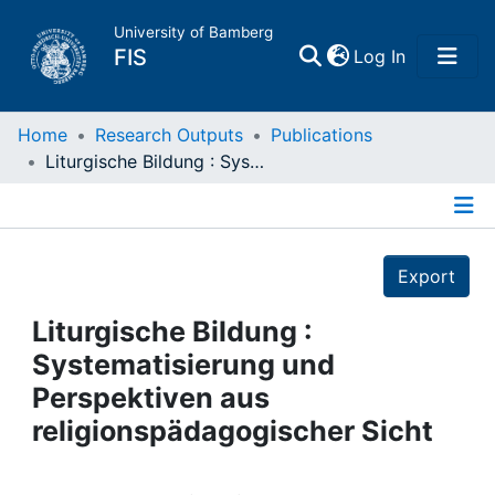
University of Bamberg
(current)
FIS
Log In
Home
Home
Research Outputs
Publications
Liturgische Bildung : Systematisierung und Perspektiven aus religionspädagogischer Sicht
Publications
Details
Research Data
Export
Projects
Liturgische Bildung :
Systematisierung und
People
Perspektiven aus
religionspädagogischer Sicht
Institutions