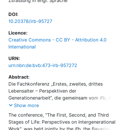
Zsfassung in engl. Sprache
DOI:
10.20378/irb-95727
Licence:
Creative Commons - CC BY - Attribution 4.0
International
URN:
urn:nbn:de:bvb:473-irb-957272
Abstract:
Die Fachkonferenz „Erstes, zweites, drittes
Lebensalter – Perspektiven der
Generationenarbeit“, die gemeinsam vom ifb, dem
Bayerischen Staatsministerium für Arbeit und
Show more
Sozialordnung, Familie, Frauen und Gesundheit
The conference, "The First, Second, and Third
(StMAS) und der Akademie für politische Bildung in
Stages of Life: Perspectives on Intergenerational
Tutzing veranstaltet wurde, fand unter reger
Work", was held jointly by the ifb, the Bavarian