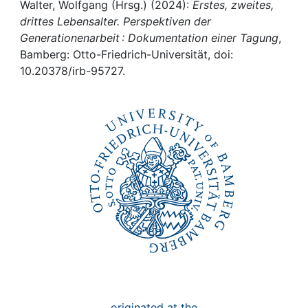
Awards
Walter, Wolfgang (Hrsg.) (2024):
Erstes, zweites,
drittes Lebensalter. Perspektiven der
My FIS
Generationenarbeit : Dokumentation einer Tagung
,
Bamberg: Otto-Friedrich-Universität, doi:
10.20378/irb-95727.
Help
originated at the