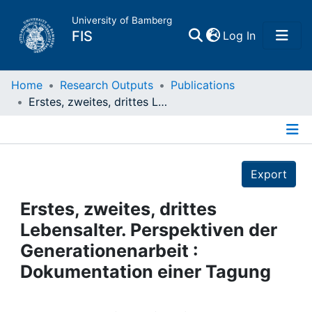
University of Bamberg
(current)
FIS
Log In
Home
Home
Research Outputs
Publications
Erstes, zweites, drittes Lebensalter. Perspektiven der Generationenarbeit : Dokumentation einer Tagung
Publications
Details
Research Data
Export
Projects
Erstes, zweites, drittes
Lebensalter. Perspektiven der
People
Generationenarbeit :
Dokumentation einer Tagung
Institutions