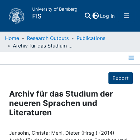
University of Bamberg
(current)
FIS
Log In
Home
Home
Research Outputs
Publications
Archiv für das Studium der neueren Sprachen und Literaturen
Publications
Details
Research Data
Export
Projects
Archiv für das Studium der
neueren Sprachen und
People
Literaturen
Institutions
Jansohn, Christa; Mehl, Dieter (Hrsg.) (2014):