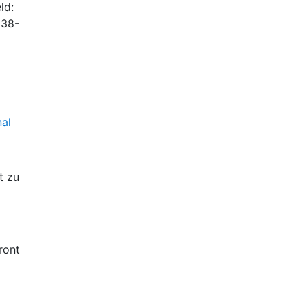
ld:
938-
nal
t zu
front
re
auf
is