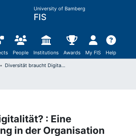
University of Bamberg
FIS
ects
People
Institutions
Awards
My FIS
Help
Diversität braucht Digitalität? : Eine Verhältnisbestimmung in der Organisation Hochschule
gitalität? : Eine
g in der Organisation