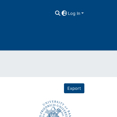
Log In
Export