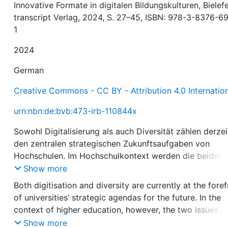
Innovative Formate in digitalen Bildungskulturen, Bielefe
transcript Verlag, 2024, S. 27–45, ISBN: 978-3-8376-6
1
2024
German
Creative Commons - CC BY - Attribution 4.0 Internatio
urn:nbn:de:bvb:473-irb-110844x
Sowohl Digitalisierung als auch Diversität zählen derzei
den zentralen strategischen Zukunftsaufgaben von
Hochschulen. Im Hochschulkontext werden die beiden
Themenfelder jedoch häufig getrennt voneinander
Show more
betrachtet und ihre Verschränkungen nur punktuell
Both digitisation and diversity are currently at the fore
thematisiert. Im Sinne einer integrativen
of universities’ strategic agendas for the future. In the
Hochschulentwicklung gilt es, die beiden Themenfelder
context of higher education, however, the two issues a
stärker zusammenzudenken und einen genaueren Blick 
often considered separately and their interrelationship 
Show more