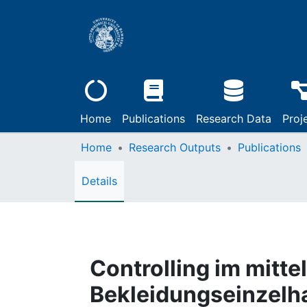
Home
Publications
Research Data
Proj
Home
Research Outputs
Publications
Details
Controlling im mitt
Bekleidungseinzelha