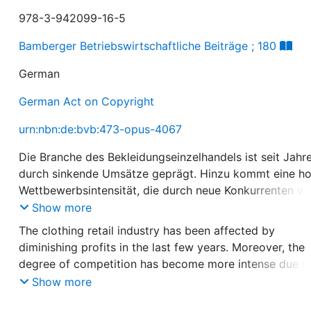
978-3-942099-16-5
Bamberger Betriebswirtschaftliche Beiträge ; 180
German
German Act on Copyright
urn:nbn:de:bvb:473-opus-4067
Die Branche des Bekleidungseinzelhandels ist seit Jahr
durch sinkende Umsätze geprägt. Hinzu kommt eine h
Wettbewerbsintensität, die durch neue Konkurrenten we
steigt. Trotzdem nehmen entgegen den Erwartungen di
Show more
Verkaufsflächen weiter zu und führen zu einem
The clothing retail industry has been affected by
Verdrängungswettbewerb mit einer hohen Anzahl von
diminishing profits in the last few years. Moreover, the
Insolvenzen und einem wachsenden Kostendruck auf di
degree of competition has become more intense due t
einzelnen Unternehmen. Der Bekleidungseinzelhandel is
new market entries . Against all expectations selling s
Show more
durch eine Reihe von Besonderheiten geprägt, die ihn 
are growing which leads to predatory competition that
generellen Einzelhandel unterscheiden und die gleichzei