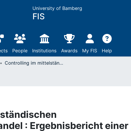
University of Bamberg
FIS
ects
People
Institutions
Awards
My FIS
Help
Controlling im mittelständischen Bekleidungseinzelhandel : Ergebnisbericht einer empirischen Studie
elständischen
ndel : Ergebnisbericht einer