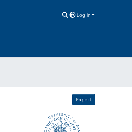
Log In
Export