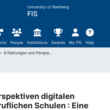
University of Bamberg
FIS
ects
People
Institutions
Awards
My FIS
Help
Erfahrungen und Perspektiven digitalen Unterrichtens an beruflichen Schulen : Eine empirische Erhebung bei bayerischen Lehrkräften
spektiven digitalen
uflichen Schulen : Eine