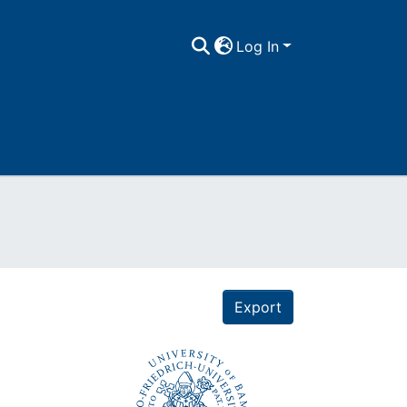
Log In
Export