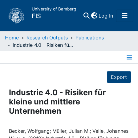
University of Bamberg
(current)
FIS
Log In
Home
Home
Research Outputs
Publications
Industrie 4.0 - Risiken für kleine und mittlere Unternehmen
Publications
Details
Research Data
Export
Projects
Industrie 4.0 - Risiken für
kleine und mittlere
People
Unternehmen
Institutions
Becker, Wolfgang; Müller, Julian M.; Veile, Johannes