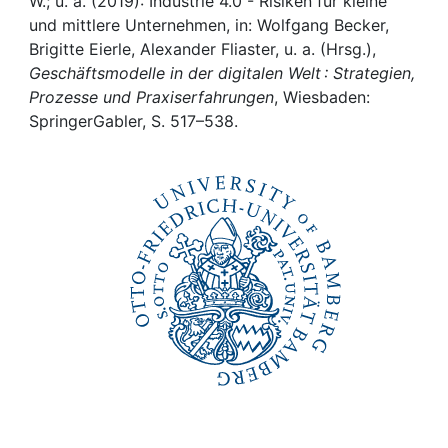
Awards
W.; u. a. (2019): Industrie 4.0 - Risiken für kleine
und mittlere Unternehmen, in: Wolfgang Becker,
Brigitte Eierle, Alexander Fliaster, u. a. (Hrsg.),
My FIS
Geschäftsmodelle in der digitalen Welt : Strategien,
Prozesse und Praxiserfahrungen
, Wiesbaden:
Help
SpringerGabler, S. 517–538.