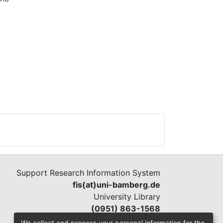
ndet
xt-
e
 eine
n
Support Research Information System
fis(at)uni-bamberg.de
University Library
(0951) 863-1568
We collect and process your personal information for the