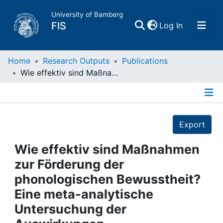
University of Bamberg
(current)
FIS
Log In
Home
Home
Research Outputs
Publications
Wie effektiv sind Maßnahmen zur Förderung der phonologischen Bewusstheit? Eine meta-analytische Untersuchung der Auswirkungen deutschsprachiger Trainingsprogramme auf den Schriftspracherwerb
Publications
Details
Research Data
Export
Projects
Wie effektiv sind Maßnahmen
zur Förderung der
People
phonologischen Bewusstheit?
Eine meta-analytische
Institutions
Untersuchung der