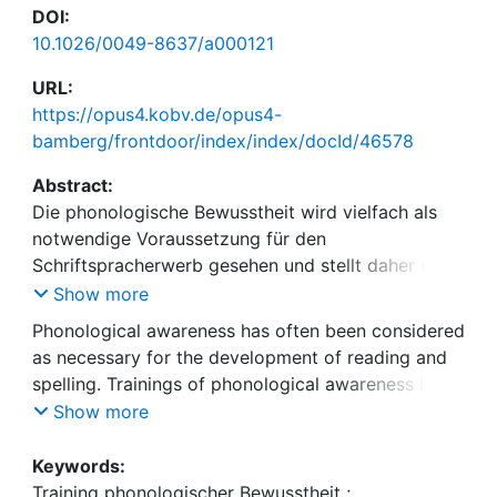
DOI:
10.1026/0049-8637/a000121
URL:
https://opus4.kobv.de/opus4-
bamberg/frontdoor/index/index/docId/46578
Abstract:
Die phonologische Bewusstheit wird vielfach als
notwendige Voraussetzung für den
Schriftspracherwerb gesehen und stellt daher einen
möglichen Ansatzpunkt für intervenierende
Show more
Maßnahmen dar. Die Wirksamkeit von
Phonological awareness has often been considered
Trainingsprogrammen wurde jedoch bislang im
as necessary for the development of reading and
deutschen Sprachraum nicht zusammenfassend
spelling. Trainings of phonological awareness have
geprüft. Fragestellung: Im Rahmen der
been proven effective in English-speaking
Show more
vorliegenden Arbeit wurde geprüft, ob ein Training
countries, but comparative evidence is lacking for
phonologischer Bewusstheit für deutschsprachige
German-speaking countries. Objectives: The
Keywords:
Kinder effektiv ist, um deren Schriftspracherwerb
present study aims at summarizing empirical
Training phonologischer Bewusstheit
;