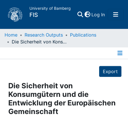
University of Bamberg
(current)
FIS
Log In
Home
Home
Research Outputs
Publications
Die Sicherheit von Konsumgütern und die Entwicklung der Europäischen Gemeinschaft
Publications
Details
Research Data
Export
Projects
Die Sicherheit von
Konsumgütern und die
People
Entwicklung der Europäischen
Gemeinschaft
Institutions