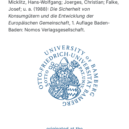
Awards
Micklitz, Hans-Wolfgang; Joerges, Christian; Falke,
Josef; u. a. (1988):
Die Sicherheit von
My FIS
Konsumgütern und die Entwicklung der
Europäischen Gemeinschaft
, 1. Auflage Baden-
Baden: Nomos Verlagsgesellschaft.
Help
originated at the