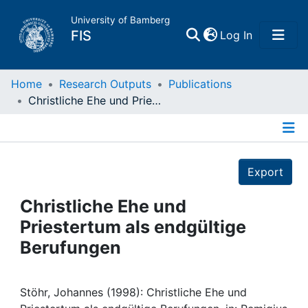
University of Bamberg
(current)
FIS
Log In
Home
Home
Research Outputs
Publications
Christliche Ehe und Priestertum als endgültige Berufungen
Publications
Details
Research Data
Export
Projects
Christliche Ehe und
Priestertum als endgültige
People
Berufungen
Institutions
Stöhr, Johannes (1998): Christliche Ehe und