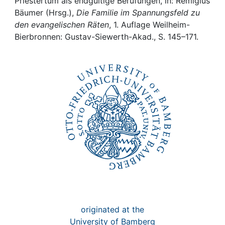
Awards
Priestertum als endgültige Berufungen, in: Remigius
Bäumer (Hrsg.),
Die Familie im Spannungsfeld zu
den evangelischen Räten
, 1. Auflage Weilheim-
My FIS
Bierbronnen: Gustav-Siewerth-Akad., S. 145–171.
Help
originated at the
University of Bamberg