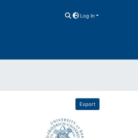
Log In
Export