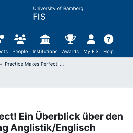
University of Bamberg
FIS
ects
People
Institutions
Awards
My FIS
Help
Practice Makes Perfect! Ein Überblick über den Lehramtsstudiengang Anglistik/Englisch
ect! Ein Überblick über den
g Anglistik/Englisch