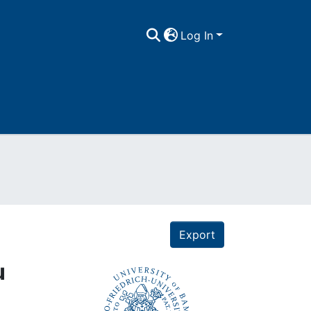
Log In
Export
u