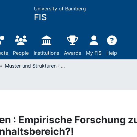
University of Bamberg
FIS
ects
People
Institutions
Awards
My FIS
Help
Muster und Strukturen : Empirische Forschung zu einem schillernden Inhaltsbereich?!
en : Empirische Forschung z
Inhaltsbereich?!