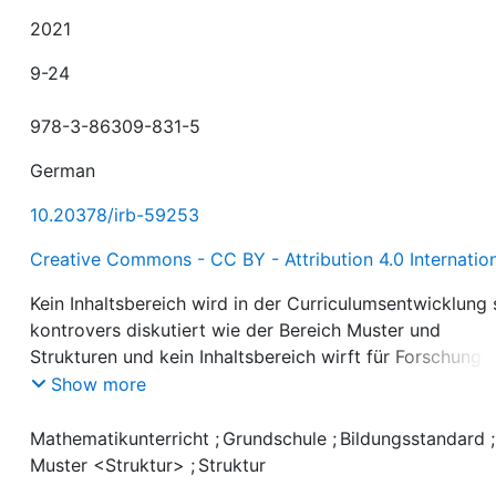
2021
9-24
978-3-86309-831-5
German
10.20378/irb-59253
Creative Commons - CC BY - Attribution 4.0 Internatio
Kein Inhaltsbereich wird in der Curriculumsentwicklung
kontrovers diskutiert wie der Bereich Muster und
Strukturen und kein Inhaltsbereich wirft für Forschung 
Praxis so viele Fragen auf. Um ihn besser fassen zu kö
Show more
konkretisieren wir zunächst die schillernden Begriffe
Muster und Struktur, um darauf aufbauend grundlegen
Mathematikunterricht
;
Grundschule
;
Bildungsstandard
empirische Studien vorzustellen. Wir schließen mit ein
Muster <Struktur>
;
Struktur
Ausblick auf bestehende Forschungsdesiderate und