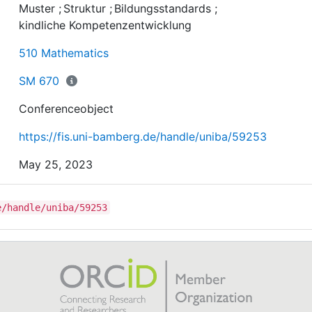
Muster
;
Struktur
;
Bildungsstandards
;
notwendige Weiterarbeit bezüglich dieses Inhaltsbereic
kindliche Kompetenzentwicklung
510 Mathematics
SM 670
Conferenceobject
https://fis.uni-bamberg.de/handle/uniba/59253
May 25, 2023
e/handle/uniba/59253