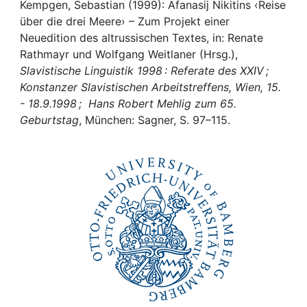
Awards
Kempgen, Sebastian (1999): Afanasij Nikitins ‹Reise
über die drei Meere› – Zum Projekt einer
My FIS
Neuedition des altrussischen Textes, in: Renate
Rathmayr und Wolfgang Weitlaner (Hrsg.),
Slavistische Linguistik 1998 : Referate des XXIV ;
Help
Konstanzer Slavistischen Arbeitstreffens, Wien, 15.
- 18.9.1998 ; Hans Robert Mehlig zum 65.
Geburtstag
, München: Sagner, S. 97–115.