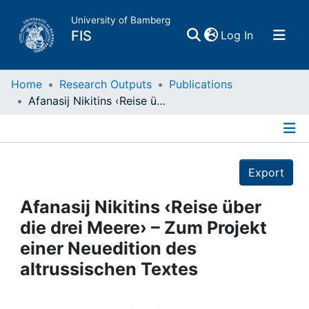
University of Bamberg
(current)
FIS
Log In
Home
Home
Research Outputs
Publications
Afanasij Nikitins ‹Reise über die drei Meere› – Zum Projekt einer Neuedition des altrussischen Textes
Publications
Details
Research Data
Export
Projects
Afanasij Nikitins ‹Reise über
die drei Meere› – Zum Projekt
People
einer Neuedition des
altrussischen Textes
Institutions