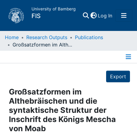
University of Bamberg
(current)
FIS
Log In
Home
Home
Research Outputs
Publications
Großsatzformen im Althebräischen und die syntaktische Struktur der Inschrift des Königs Mescha von Moab
Publications
Details
Research Data
Export
Projects
Großsatzformen im
Althebräischen und die
People
syntaktische Struktur der
Inschrift des Königs Mescha
Institutions
von Moab