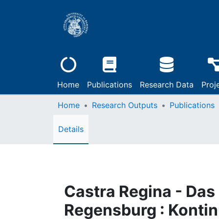
Home
Publications
Research Data
Proj
Home
Research Outputs
Publications
Details
Castra Regina - Das L
Regensburg : Kontin