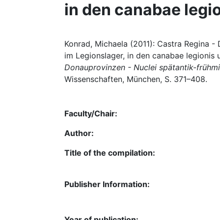
in den canabae legi
Konrad, Michaela (2011): Castra Regina - D
im Legionslager, in den canabae legionis 
Donauprovinzen - Nuclei spätantik-frühmit
Wissenschaften, München, S. 371–408.
Faculty/Chair:
Author:
Title of the compilation:
Publisher Information:
Year of publication: