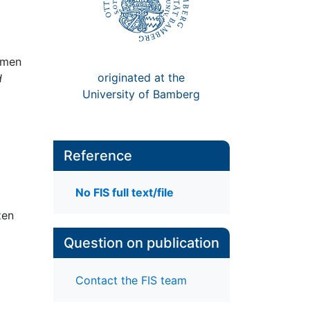
ormen
originated at the
d
University of Bamberg
Reference
No FIS full text/file
zen
Question on publication
Contact the FIS team