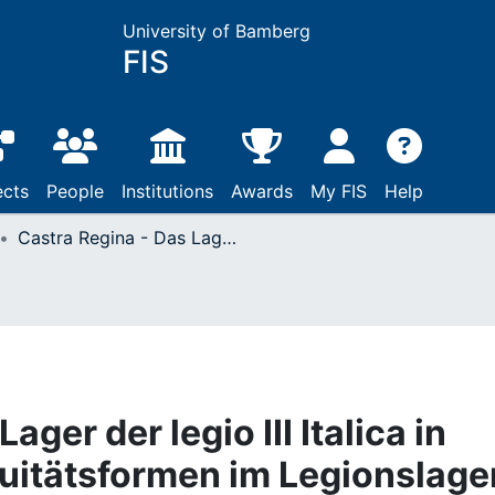
University of Bamberg
FIS
ects
People
Institutions
Awards
My FIS
Help
Castra Regina - Das Lager der legio III Italica in Regensburg : Kontinuitätsformen im Legionslager, in den canabae legionis und im Umland
ager der legio III Italica in
uitätsformen im Legionslager