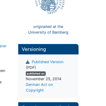
originated at the
University of Bamberg
erer
Versioning
Published Version
(PDF)
hen
published on
November 25, 2014
e
German Act on
Copyright