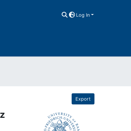
Log In
Export
iz