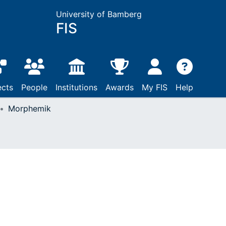
University of Bamberg
FIS
ects
People
Institutions
Awards
My FIS
Help
Morphemik