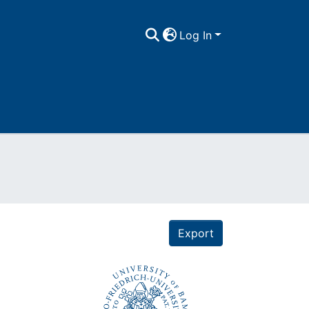
Log In
Export