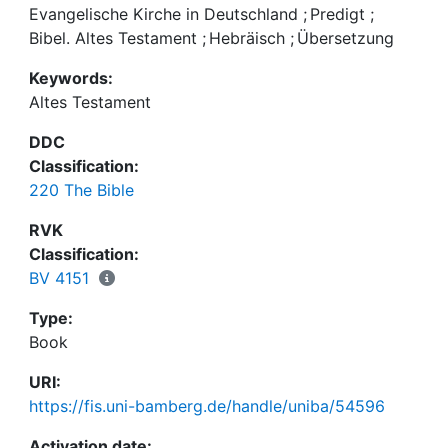
erleichtert. Die philologisch ausführlich
Evangelische Kirche in Deutschland
;
Predigt
;
kommentierte Modellübersetzung dieser Texte
Bibel. Altes Testament
;
Hebräisch
;
Übersetzung
samt Analyse aller Verbformen ist auch unabhängig
Keywords:
von der aktuellen Predigtvorbereitung ein
Altes Testament
geeignetes Hilfsmittel, einmal erworbene
Hebräischkenntnisse zu reaktivieren, sie zu
DDC
pflegen, zu sichern und zu erweitern.
Classification:
220 The Bible
RVK
Classification:
BV 4151
Type:
Book
URI:
https://fis.uni-bamberg.de/handle/uniba/54596
Activation date: