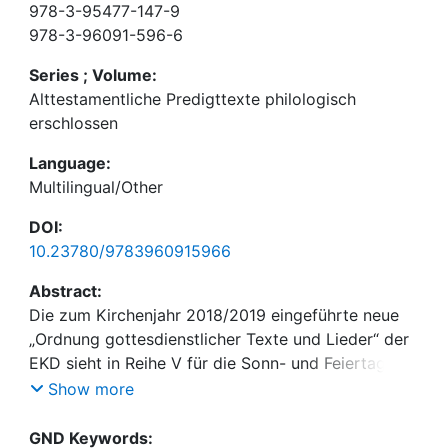
978-3-95477-147-9
978-3-96091-596-6
Series ; Volume:
Alttestamentliche Predigttexte philologisch
erschlossen
Language:
Multilingual/Other
DOI:
10.23780/9783960915966
Abstract:
Die zum Kirchenjahr 2018/2019 eingeführte neue
„Ordnung gottesdienstlicher Texte und Lieder“ der
EKD sieht in Reihe V für die Sonn- und Feiertage
25 alttestamentliche Texte als Predigttexte vor. Für
Show more
sie bietet dieses Bändchen einen sprachlichen
Schlüssel, der den Zugang zum hebräischen Urtext
GND Keywords: