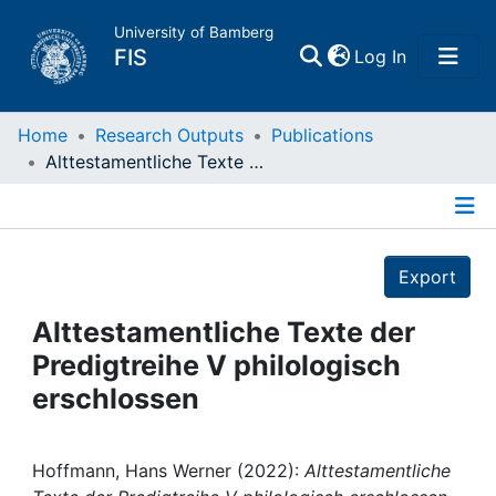
University of Bamberg
(current)
FIS
Log In
Home
Home
Research Outputs
Publications
Alttestamentliche Texte der Predigtreihe V philologisch erschlossen
Publications
Details
Research Data
Export
Projects
Alttestamentliche Texte der
Predigtreihe V philologisch
People
erschlossen
Institutions
Hoffmann, Hans Werner (2022):
Alttestamentliche