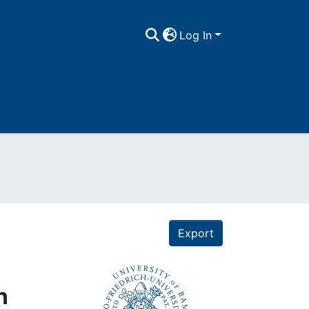
Log In
Export
n