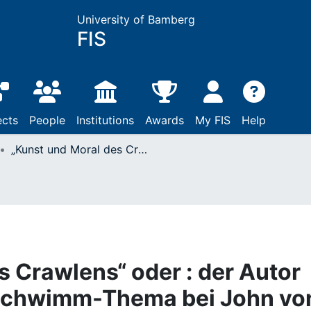
University of Bamberg
FIS
ects
People
Institutions
Awards
My FIS
Help
„Kunst und Moral des Crawlens“ oder : der Autor als Amphibie. Zum Schwimm-Thema bei John von Düffel
s Crawlens“ oder : der Autor
 Schwimm-Thema bei John vo