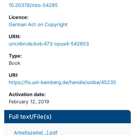
10.20378/irbo-54285
Licence:
German Act on Copyright
URN:
urn:nbn:de:bvb:473-opus4-542853
Type:
Book
URI:
https://fis.uni-bamberg.de/handle/uniba/45235
Activation date:
February 12, 2019
Full text/File(s)
Arbeitszeite[...].pdf