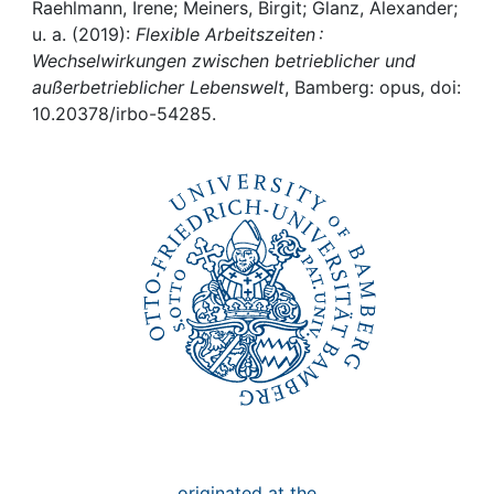
Awards
Raehlmann, Irene; Meiners, Birgit; Glanz, Alexander;
u. a. (2019):
Flexible Arbeitszeiten :
My FIS
Wechselwirkungen zwischen betrieblicher und
außerbetrieblicher Lebenswelt
, Bamberg: opus, doi:
10.20378/irbo-54285.
Help
originated at the