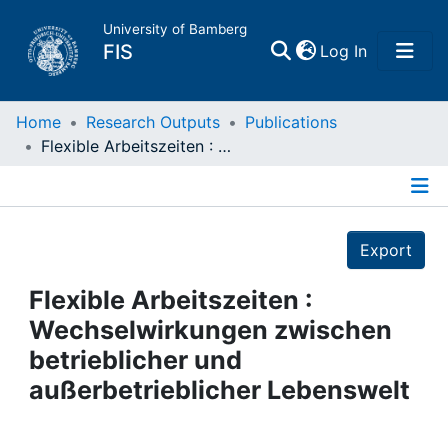
University of Bamberg
(current)
FIS
Log In
Home
Home
Research Outputs
Publications
Flexible Arbeitszeiten : Wechselwirkungen zwischen betrieblicher und außerbetrieblicher Lebenswelt
Publications
Details
Research Data
Export
Projects
Flexible Arbeitszeiten :
Wechselwirkungen zwischen
People
betrieblicher und
außerbetrieblicher Lebenswelt
Institutions