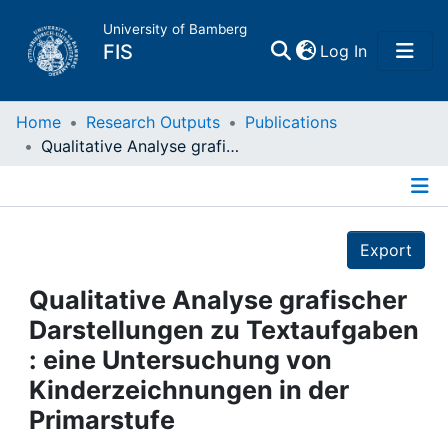
University of Bamberg
(current)
FIS
Log In
Home
Home
Research Outputs
Publications
Qualitative Analyse grafischer Darstellungen zu Textaufgaben : eine Untersuchung von Kinderzeichnungen in der Primarstufe
Publications
Details
Research Data
Export
Projects
Qualitative Analyse grafischer
Darstellungen zu Textaufgaben
People
: eine Untersuchung von
Kinderzeichnungen in der
Institutions
Primarstufe