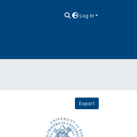
Log In
Export