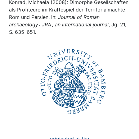
Awards
Konrad, Michaela (2008): Dimorphe Gesellschaften
als Profiteure im Kräftespiel der Territorialmächte
My FIS
Rom und Persien, in:
Journal of Roman
archaeology : JRA ; an international journal
, Jg. 21,
S. 635–651.
Help
originated at the