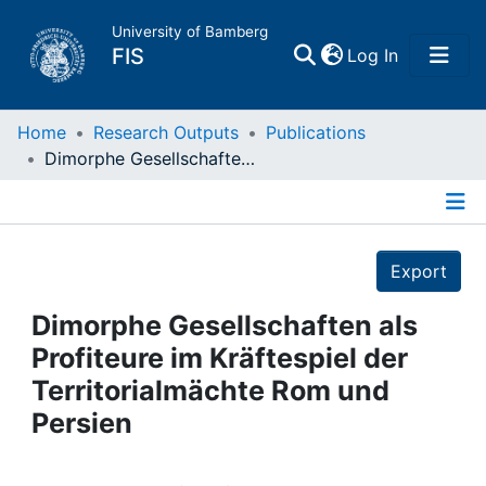
University of Bamberg
(current)
FIS
Log In
Home
Home
Research Outputs
Publications
Dimorphe Gesellschaften als Profiteure im Kräftespiel der Territorialmächte Rom und Persien
Publications
Details
Research Data
Export
Projects
Dimorphe Gesellschaften als
Profiteure im Kräftespiel der
People
Territorialmächte Rom und
Persien
Institutions