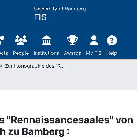
University of Bamberg
FIS
ects
People
Institutions
Awards
My FIS
Help
Zur Ikonographie des "Rennaissancesaales" von Schloss Geyerswörth zu Bamberg : Grotestkendekor und Jost Ammans "Freie Künste" in der Gestaltung des Hofmalers Georg Conradt d.Ä.
es "Rennaissancesaales" von
h zu Bamberg :