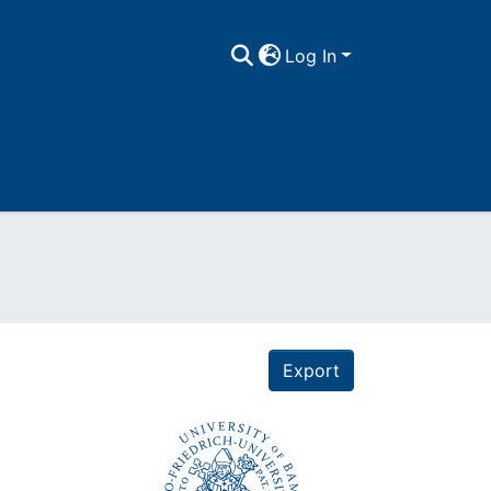
Log In
Export