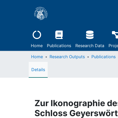
Home
Publications
Research Data
Proj
Home
Research Outputs
Publications
Details
Zur Ikonographie d
Schloss Geyerswört