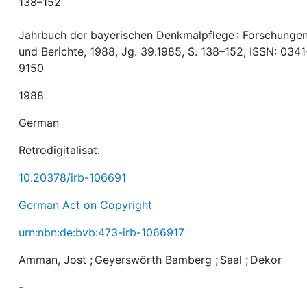
138–152
Jahrbuch der bayerischen Denkmalpflege : Forschunge
und Berichte, 1988, Jg. 39.1985, S. 138–152, ISSN: 0341
9150
1988
German
Retrodigitalisat:
10.20378/irb-106691
German Act on Copyright
urn:nbn:de:bvb:473-irb-1066917
Amman, Jost
;
Geyerswörth Bamberg
;
Saal
;
Dekor
-