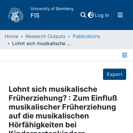
University of Bamberg
(current)
FIS
Log In
Home
Home
Research Outputs
Publications
Lohnt sich musikalische Früherziehung? : Zum Einfluß musikalischer Früherziehung auf die musikalischen Hörfähigkeiten bei Kindergartenkindern
Publications
Details
Research Data
Export
Projects
Lohnt sich musikalische
Früherziehung? : Zum Einfluß
People
musikalischer Früherziehung
auf die musikalischen
Institutions
Hörfähigkeiten bei