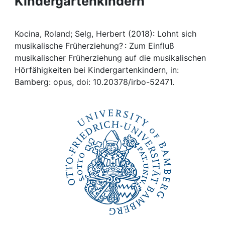
Kindergartenkindern
Awards
My FIS
Kocina, Roland; Selg, Herbert (2018): Lohnt sich
musikalische Früherziehung? : Zum Einfluß
Help
musikalischer Früherziehung auf die musikalischen
Hörfähigkeiten bei Kindergartenkindern, in:
Bamberg: opus, doi: 10.20378/irbo-52471.