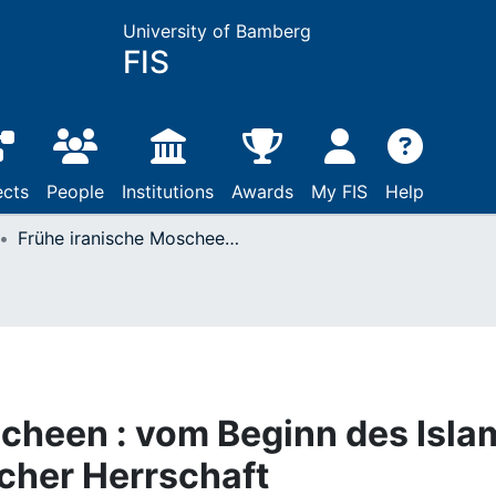
University of Bamberg
FIS
ects
People
Institutions
Awards
My FIS
Help
Frühe iranische Moscheen : vom Beginn des Islam bis zur Zeit salǧūqischer Herrschaft
cheen : vom Beginn des Isla
scher Herrschaft