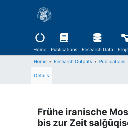
Home
Publications
Research Data
Proj
Home
Research Outputs
Publications
Details
Frühe iranische Mos
bis zur Zeit salǧūqi