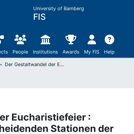
University of Bamberg
FIS
ects
People
Institutions
Awards
My FIS
Help
Der Gestaltwandel der Eucharistiefeier : Dargestellt an entscheidenden Stationen der Liturgiegeschichte
r Eucharistiefeier :
cheidenden Stationen der