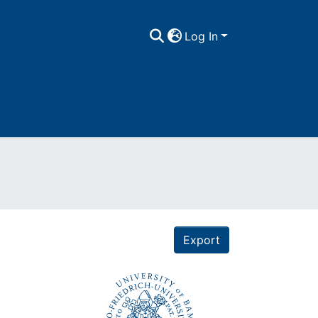
Log In
Export